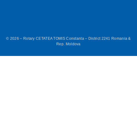
© 2026 – Rotary CETATEA TOMIS Constanta – District 2241 Romania &
Rep. Moldova