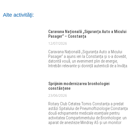
Alte activităţi:
Caravana Națională „Siguranța Auto a Micului
Pasager” – Constanța
12/07/2026
Caravana Națională „Siguranța Auto a Micului
Pasager” a ajuns ieri la Constanța și s‑a dovedit,
datorită vouă, un eveniment plin de energie,
întrebări relevante și dorință autentică de a învăța.
Sprijinim modernizarea bronhologiei
constănțene
23/06/2026
Rotary Club Cetatea Tomis Constanța a predat
astăzi Spitalului de Pneumoftiziologie Constanța
două echipamente medicale esențiale pentru
activitatea Compartimentului de Bronhologie: un
aparat de anestezie Mindray A5 și un monitor