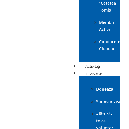
”Cetatea
Tomis”
Membri
Activi
Conducerea
Clubului
Activităţi
Implică-te
Donează
Sponsorizează
Alătură-
te ca
voluntar