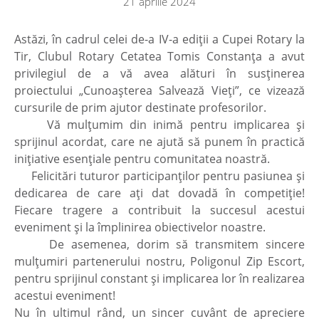
21 aprilie 2024
Astăzi, în cadrul celei de-a IV-a ediții a Cupei Rotary la
Tir, Clubul Rotary Cetatea Tomis Constanța a avut
privilegiul de a vă avea alături în susținerea
proiectului „Cunoașterea Salvează Vieți”, ce vizează
cursurile de prim ajutor destinate profesorilor.
Vă mulțumim din inimă pentru implicarea și
sprijinul acordat, care ne ajută să punem în practică
inițiative esențiale pentru comunitatea noastră.
Felicitări tuturor participanților pentru pasiunea și
dedicarea de care ați dat dovadă în competiție!
Fiecare tragere a contribuit la succesul acestui
eveniment și la împlinirea obiectivelor noastre.
De asemenea, dorim să transmitem sincere
mulțumiri partenerului nostru, Poligonul Zip Escort,
pentru sprijinul constant și implicarea lor în realizarea
acestui eveniment!
Nu în ultimul rând, un sincer cuvânt de apreciere