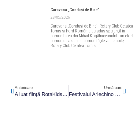
Caravana „Conduși de Bine”
28/05/2026
Caravana „Conduși de Bine”: Rotary Club Cetatea
Tomis și Ford România au adus speranță în
comunitatea din Mihail KogălniceanuÎntr-un efort
comun de a sprijini comunitățile vulnerabile,
Rotary Club Cetatea Tomis, în
Anterioare
Următoare
A luat ființă RotaKids Cetatea Tomis
Festivalul Arlechino 2024 la final