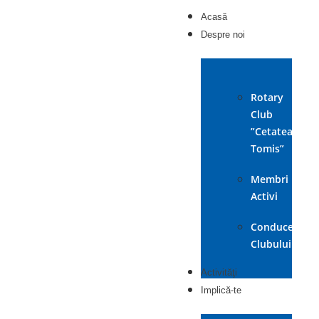
Acasă
Despre noi
Rotary
Club
”Cetatea
Tomis”
Membri
Activi
Conducerea
Clubului
Activităţi
Implică-te