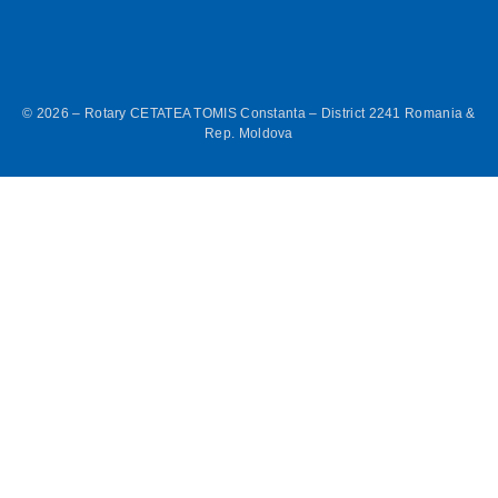
© 2026 – Rotary CETATEA TOMIS Constanta – District 2241 Romania &
Rep. Moldova