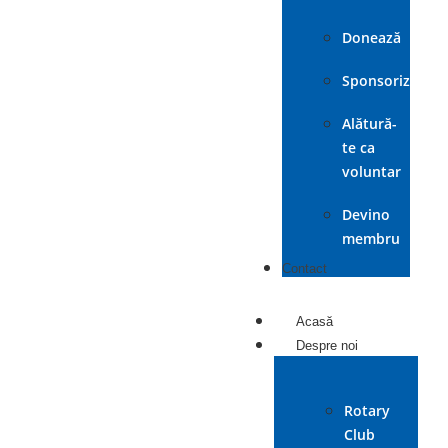
Donează
Sponsorizează
Alătură-
te ca
voluntar
Devino
membru
Contact
Acasă
Despre noi
Rotary
Club