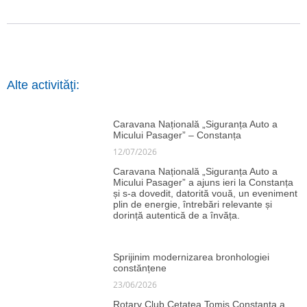
Alte activităţi:
Caravana Națională „Siguranța Auto a
Micului Pasager” – Constanța
12/07/2026
Caravana Națională „Siguranța Auto a
Micului Pasager” a ajuns ieri la Constanța
și s‑a dovedit, datorită vouă, un eveniment
plin de energie, întrebări relevante și
dorință autentică de a învăța.
Sprijinim modernizarea bronhologiei
constănțene
23/06/2026
Rotary Club Cetatea Tomis Constanța a