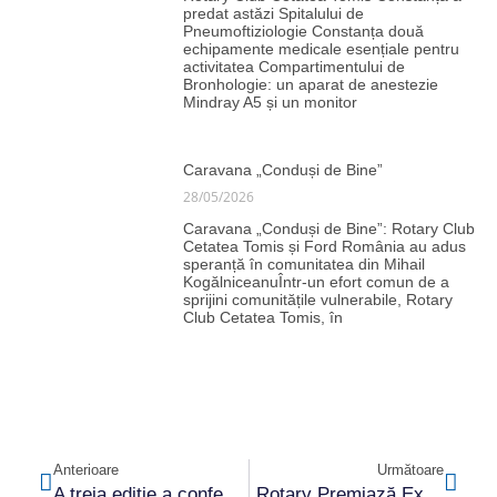
predat astăzi Spitalului de
Pneumoftiziologie Constanța două
echipamente medicale esențiale pentru
activitatea Compartimentului de
Bronhologie: un aparat de anestezie
Mindray A5 și un monitor
Caravana „Conduși de Bine”
28/05/2026
Caravana „Conduși de Bine”: Rotary Club
Cetatea Tomis și Ford România au adus
speranță în comunitatea din Mihail
KogălniceanuÎntr-un efort comun de a
sprijini comunitățile vulnerabile, Rotary
Club Cetatea Tomis, în
Anterioare
Următoare
A treia ediție a conferinței „Drogurile: de la fascinație la dependență”
„Rotary Premiază Excelența” – ediția V