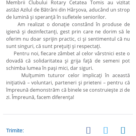
Membrii Clubului Rotary Cetatea Tomis au vizitat
astăzi Azilul de Bătrâni din Hârșova, aducând un strop
de lumină și speranță în sufletele seniorilor.
Am realizat o donație constând în produse de
igienă și dezinfectanți, gest prin care ne dorim să le
oferim nu doar sprijin practic, ci și sentimentul că nu
sunt singuri, că sunt prețuiți și respectați.
Pentru noi, fiecare zâmbet al celor vârstnici este o
dovadă că solidaritatea și grija față de semeni pot
schimba lumea în pași mici, dar siguri.
Mulțumim tuturor celor implicați în această
inițiativă – voluntari, parteneri și prieteni – pentru că
împreună demonstrăm că binele se construiește zi de
zi. Împreună, facem diferența!
Trimite: