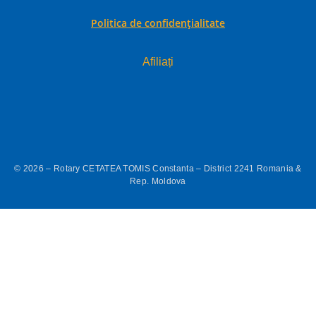
Politica de confidențialitate
Afiliați
© 2026 – Rotary CETATEA TOMIS Constanta – District 2241 Romania &
Rep. Moldova